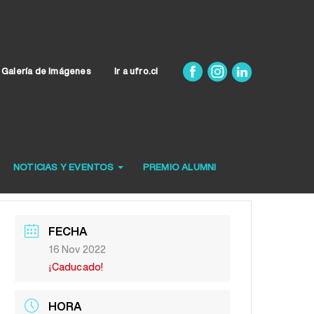
Galería de Imágenes
Ir a ufro.cl
NOTICIAS Y EVENTOS
PREMIO ALUMNI
FECHA
16 Nov 2022
¡Caducado!
HORA