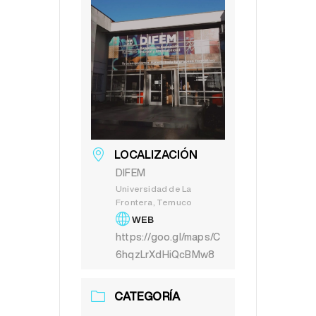
LOCALIZACIÓN
DIFEM
Universidad de La
Frontera, Temuco
WEB
https://goo.gl/maps/C
6hqzLrXdHiQcBMw8
CATEGORÍA