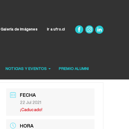
Galería de Imágenes
Ir a ufro.cl
NOTICIAS Y EVENTOS
PREMIO ALUMNI
FECHA
22 Jul 2021
¡Caducado!
HORA