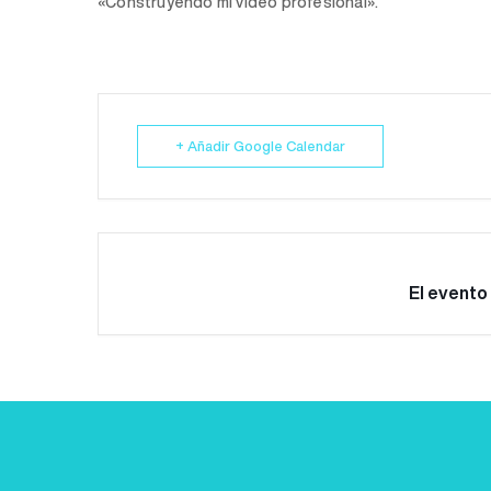
«Construyendo mi video profesional».
+ Añadir Google Calendar
El evento