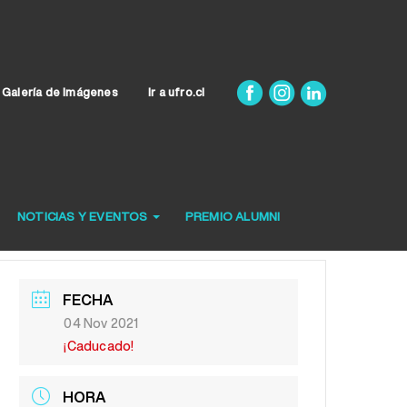
Galería de Imágenes
Ir a ufro.cl
NOTICIAS Y EVENTOS
PREMIO ALUMNI
FECHA
04 Nov 2021
¡Caducado!
HORA