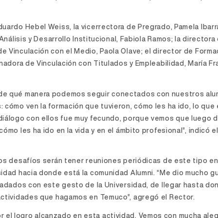
uardo Hebel Weiss, la vicerrectora de Pregrado, Pamela Ibarra
Análisis y Desarrollo Institucional, Fabiola Ramos; la directora
e Vinculación con el Medio, Paola Olave; el director de Forma
inadora de Vinculación con Titulados y Empleabilidad, María Fr
 de qué manera podemos seguir conectados con nuestros alu
 cómo ven la formación que tuvieron, cómo les ha ido, lo que
 diálogo con ellos fue muy fecundo, porque vemos que luego 
ómo les ha ido en la vida y en el ámbito profesional”, indicó e
mos desafíos serán tener reuniones periódicas de este tipo e
sidad hacia donde está la comunidad Alumni. “Me dio mucho gu
gradados con este gesto de la Universidad, de llegar hasta do
 actividades que hagamos en Temuco”, agregó el Rector.
el logro alcanzado en esta actividad. Vemos con mucha alegr