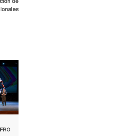
ación de
ionales
UFRO