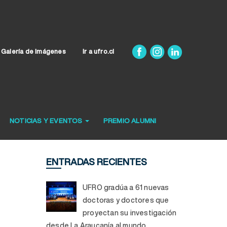
Galería de Imágenes
Ir a ufro.cl
NOTICIAS Y EVENTOS
PREMIO ALUMNI
ENTRADAS RECIENTES
UFRO gradúa a 61 nuevas
doctoras y doctores que
proyectan su investigación
desde La Araucanía al mundo