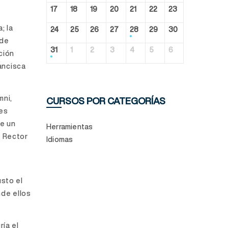
17
18
19
20
21
22
23
; la
24
25
26
27
28
29
30
 de
31
1
2
3
4
5
6
ción
ancisca
mni,
CURSOS POR CATEGORÍAS
 es
de un
Herramientas
l Rector
Idiomas
n
sto el
nde ellos
ía el