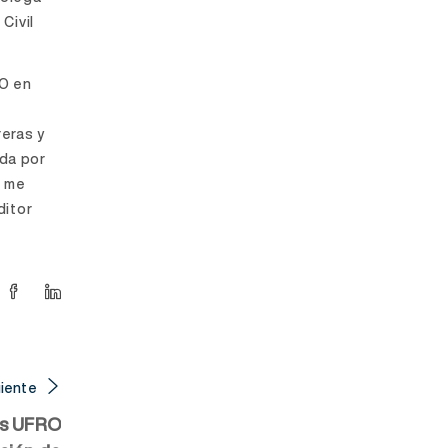
Civil
RO en
reras y
da por
e me
ditor
iente
as UFRO