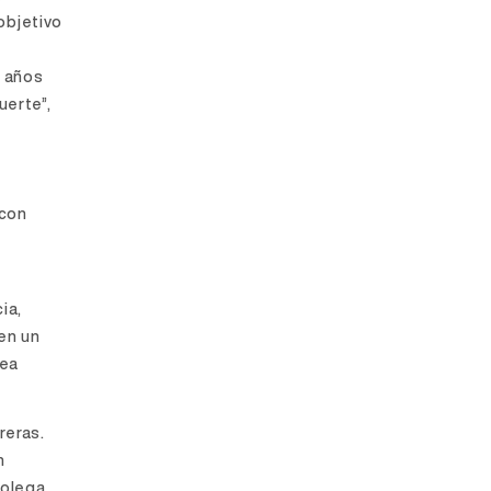
objetivo
s años
uerte”,
 con
ia,
 en un
rea
reras.
n
colega