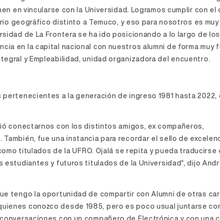
nen en vincularse con la Universidad. Logramos cumplir con el 
torio geográfico distinto a Temuco, y eso para nosotros es muy
rsidad de La Frontera se ha ido posicionando a lo largo de lo
ia en la capital nacional con nuestros alumni de forma muy f
tegral y Empleabilidad, unidad organizadora del encuentro.
 pertenecientes a la generación de ingreso 1981 hasta 2022,
tió conectarnos con los distintos amigos, ex compañeros,
También, fue una instancia para recordar el sello de excelenc
 como titulados de la UFRO. Ojalá se repita y pueda traducirse
 estudiantes y futuros titulados de la Universidad”, dijo And
ue tengo la oportunidad de compartir con Alumni de otras car
quienes conozco desde 1985, pero es poco usual juntarse co
s conversaciones con un compañero de Electrónica y con una 