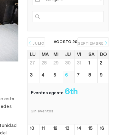
AGOSTO 2026
JULIO
SEPTIEMBRE
LU
MA
MI
JU
VI
SA
DO
27
28
29
30
31
1
2
3
4
5
6
7
8
9
e
6th
Eventos agosto
de esta
 redes
Sin eventos
rtunidad
10
11
12
13
14
15
16
del