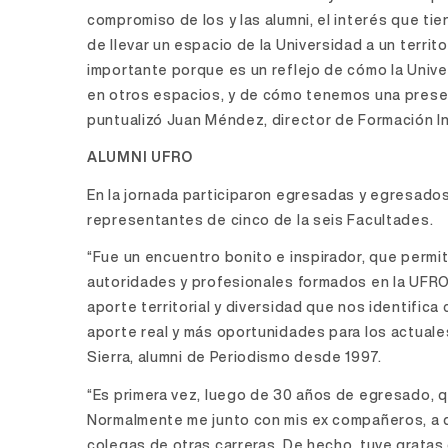
compromiso de los y las alumni, el interés que tie
de llevar un espacio de la Universidad a un terri
importante porque es un reflejo de cómo la Unive
en otros espacios, y de cómo tenemos una presenc
puntualizó Juan Méndez, director de Formación In
ALUMNI UFRO
En la jornada participaron egresadas y egresados
representantes de cinco de la seis Facultades.
“Fue un encuentro bonito e inspirador, que permi
autoridades y profesionales formados en la UFRO. 
aporte territorial y diversidad que nos identifica
aporte real y más oportunidades para los actuales
Sierra, alumni de Periodismo desde 1997.
“Es primera vez, luego de 30 años de egresado, q
Normalmente me junto con mis ex compañeros, a 
colegas de otras carreras. De hecho, tuve grata