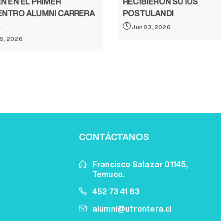
N EN EL PRIMER
RECIBIERON SU IUS
NTRO ALUMNI CARRERA
POSTULANDI
Jun 03, 2026
5, 2026
CONTÁCTANOS
Francisco Salazar 01145,
Temuco.
452 73 41 83
alumni@ufrontera.cl