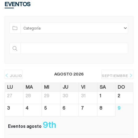
EVENTOS
AGOSTO 2026
JULIO
SEPTIEMBRE
LU
MA
MI
JU
VI
SA
DO
27
28
29
30
31
1
2
3
4
5
6
7
8
9
9th
Eventos agosto