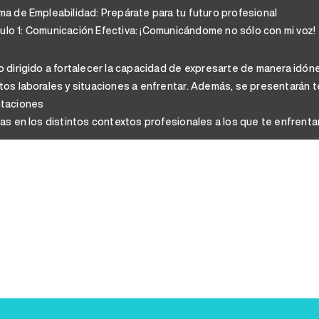
ma de Empleabilidad: Prepárate para tu futuro profesional
lo 1: Comunicación Efectiva: ¡Comunicándome no sólo con mi voz!
o dirigido a fortalecer la capacidad de expresarte de manera idón
os laborales y situaciones a enfrentar. Además, se presentarán té
taciones
as en los distintos contextos profesionales a los que te enfrenta