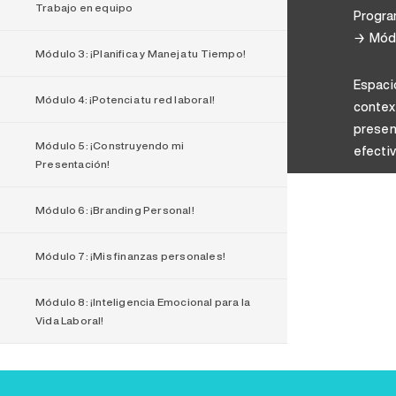
Trabajo en equipo
Progra
Módu
Módulo 3: ¡Planifica y Maneja tu Tiempo!
Espaci
Módulo 4: ¡Potencia tu red laboral!
context
presen
Módulo 5: ¡Construyendo mi
efectiv
Presentación!
Módulo 6: ¡Branding Personal!
Módulo 7: ¡Mis finanzas personales!
Módulo 8: ¡Inteligencia Emocional para la
Vida Laboral!